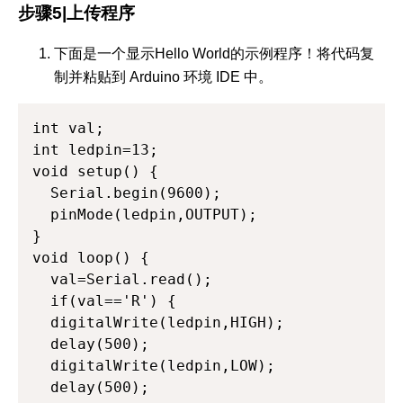
步骤5|上传程序
下面是一个显示Hello World的示例程序！将代码复
制并粘贴到 Arduino 环境 IDE 中。
int val; 

int ledpin=13; 

void setup() { 

  Serial.begin(9600); 

  pinMode(ledpin,OUTPUT); 

} 

void loop() { 

  val=Serial.read(); 

  if(val=='R') { 

  digitalWrite(ledpin,HIGH); 

  delay(500); 

  digitalWrite(ledpin,LOW); 

  delay(500); 
