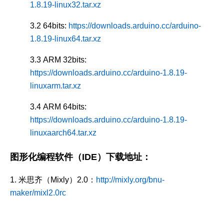
1.8.19-linux32.tar.xz
3.2 64bits:
https://downloads.arduino.cc/arduino-
1.8.19-linux64.tar.xz
3.3 ARM 32bits:
https://downloads.arduino.cc/arduino-1.8.19-
linuxarm.tar.xz
3.4 ARM 64bits:
https://downloads.arduino.cc/arduino-1.8.19-
linuxaarch64.tar.xz
图形化编程软件（IDE）下载地址：
1. 米思齐（Mixly）2.0：
http://mixly.org/bnu-
maker/mixl2.0rc